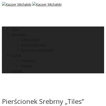
Sklep
Warsztaty
O Warsztach
Zamów warsztaty
Warsztaty obrączkowe
O mnie
Pracownia
Historia
Kontakt
Pierścionek Srebrny „Tiles”