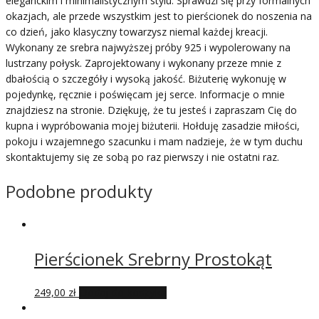
eleganckim i minimalistycznym stylu. Sprawdzi się przy formalnych
okazjach, ale przede wszystkim jest to pierścionek do noszenia na
co dzień, jako klasyczny towarzysz niemal każdej kreacji.
Wykonany ze srebra najwyższej próby 925 i wypolerowany na
lustrzany połysk. Zaprojektowany i wykonany przeze mnie z
dbałością o szczegóły i wysoką jakość. Biżuterię wykonuję w
pojedynkę, ręcznie i poświęcam jej serce. Informacje o mnie
znajdziesz na stronie. Dziękuję, że tu jesteś i zapraszam Cię do
kupna i wypróbowania mojej biżuterii. Hołduję zasadzie miłości,
pokoju i wzajemnego szacunku i mam nadzieje, że w tym duchu
skontaktujemy się ze sobą po raz pierwszy i nie ostatni raz.
Podobne produkty
Pierścionek Srebrny Prostokąt
249,00
zł
Dodaj do koszyka